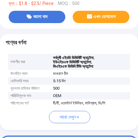
মূল্য：$1.8 - $2.5/ Piece
MOQ：500
ভালো দাম
এখন যোগাযোগ
পণ্যের বর্ণনা
,
সর্বমুখী এইচডি ডিভিবিটি অ্যান্টেনা
লক্ষণীয় করা
,
ইউএইচএফ ডিভিবিটি অ্যান্টেনা
ভিএইচএফ ডিভিবি টিভি অ্যান্টেনা
উৎপত্তি স্থল
ডংগুয়ান চীন
ডেলিভারি সময়
5-15 দিন
ন্যূনতম চাহিদার পরিমাণ
500
পরিচিতিমুলক নাম
OEM
পরিশোধের শর্ত
টি/টি, ওয়েস্টার্ন ইউনিয়ন, মানিগ্রাম, ডি/পি
আরো দেখুন