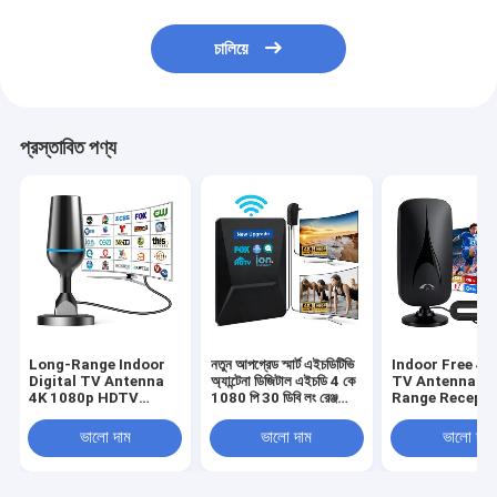
চালিয়ে
প্রস্তাবিত পণ্য
Long-Range Indoor
নতুন আপগ্রেড স্মার্ট এইচডিটিভি
Indoor Free 4
Digital TV Antenna
অ্যান্টেনা ডিজিটাল এইচডি 4 কে
TV Antenna fo
4K 1080p HDTV
1080 পি 30 ডিবি লং রেঞ্জ
Range Recepti
Antenna for All
ইউএইচএফ ফ্রি চ্যানেল
Supports Sma
Smart TVs Supports
আউটডোর প্লাস্টিকের এয়ারটেন
Old TVs 1080
ভালো দাম
ভালো দাম
ভালো দাম
Local Channels Made
VHF UHF
of Plastic