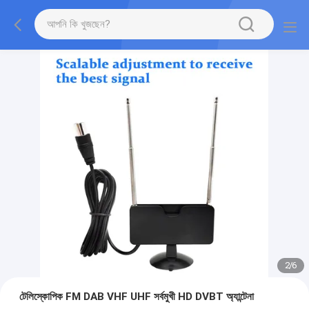
2
/
6
টেলিস্কোপিক FM DAB VHF UHF সর্বমুখী HD DVBT অ্যান্টেনা