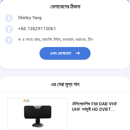
যোগাযোগের ঠিকানা
Shirley Yang
+86 13829115061
নং ৪ লংহে রোড, চ্যাংপিং টাউন, ডংগুয়ান, গুয়াংডং, চীন
এখন যোগাযোগ
এর সেরা মূল্য পান
টেলিস্কোপিক FM DAB VHF
UHF সর্বমুখী HD DVBT
অ্যান্টেনা