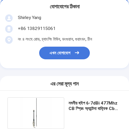
যোগাযোগের ঠিকানা
Shirley Yang
+86 13829115061
নং ৪ লংহে রোড, চ্যাংপিং টাউন, ডংগুয়ান, গুয়াংডং, চীন
এখন যোগাযোগ
এর সেরা মূল্য পান
নমনীয় হুইপ 6-7dBi 477Mhz
CB স্প্রিং অ্যান্টেনা বাহ্যিক Cb
অ্যান্টেনা