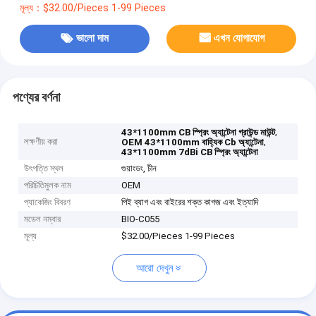
মূল্য：$32.00/Pieces 1-99 Pieces
ভালো দাম
এখন যোগাযোগ
পণ্যের বর্ণনা
,
43*1100mm CB স্প্রিং অ্যান্টেনা গ্রাউন্ড মাউন্ট
লক্ষণীয় করা
,
OEM 43*1100mm বাহ্যিক Cb অ্যান্টেনা
43*1100mm 7dBi CB স্প্রিং অ্যান্টেনা
উৎপত্তি স্থল
গুয়াংডং, চীন
পরিচিতিমুলক নাম
OEM
প্যাকেজিং বিবরণ
পিই ব্যাগ এবং বাইরের শক্ত কাগজ এবং ইত্যাদি
মডেল নম্বার
BIO-C055
মূল্য
$32.00/Pieces 1-99 Pieces
আরো দেখুন