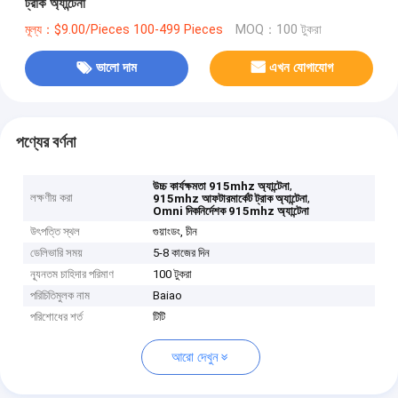
ট্রাক অ্যান্টেনা
মূল্য：$9.00/Pieces 100-499 Pieces
MOQ：100 টুকরা
ভালো দাম
এখন যোগাযোগ
পণ্যের বর্ণনা
,
উচ্চ কার্যক্ষমতা 915mhz অ্যান্টেনা
লক্ষণীয় করা
,
915mhz আফটারমার্কেট ট্রাক অ্যান্টেনা
Omni দিকনির্দেশক 915mhz অ্যান্টেনা
উৎপত্তি স্থল
গুয়াংডং, চীন
ডেলিভারি সময়
5-8 কাজের দিন
ন্যূনতম চাহিদার পরিমাণ
100 টুকরা
পরিচিতিমুলক নাম
Baiao
পরিশোধের শর্ত
টিটি
আরো দেখুন