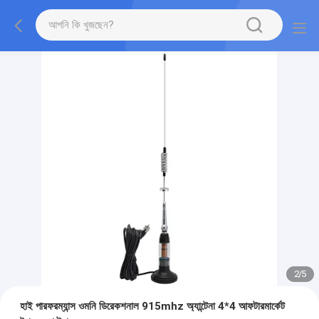
2
/
5
হাই পারফরম্যান্স ওমনি ডিরেকশনাল 915mhz অ্যান্টেনা 4*4 আফটারমার্কেট