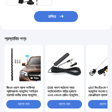
চালিয়ে
প্রস্তাবিত পণ্য
জিএম ওয়াশ প্রুফ সংক্ষিপ্ত
DIN প্লাগ আঠালো প্যাচ
uhf ভিএইচএফ সার্বজন
প্রতিস্থাপন অ্যান্টেনা স্পাইরাল
অটোমোবাইল গাড়ির লুকানো
অ্যান্টেনা সংকেত G5
সরাসরি নমনীয় রাবার অ্যান্টেনা
এএম এফএম রেডিও অ্যান্টেনা
কোএক্সিয়াল ক্যাবল
অপ্টিমাইজড এফএম / এএম
যানবাহন ট্রাক স্টেরিও রিসিভার
অ্যান্টেনা এবং ট্রাক গা
রেডিও রিসিপশন সহ
হেড ইউনিট জন্য
NMO মাউন্ট মোবাইল
ভালো দাম
ভালো দাম
ভালো দাম
ট্রান্সিভার