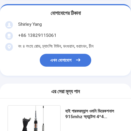
যোগাযোগের ঠিকানা
Shirley Yang
+86 13829115061
নং ৪ লংহে রোড, চ্যাংপিং টাউন, ডংগুয়ান, গুয়াংডং, চীন
এখন যোগাযোগ
এর সেরা মূল্য পান
হাই পারফরম্যান্স ওমনি ডিরেকশনাল
915mhz অ্যান্টেনা 4*4
আফটারমার্কেট ট্রাক অ্যান্টেনা