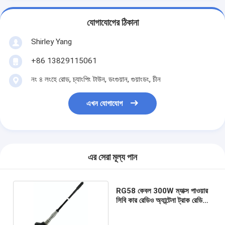
যোগাযোগের ঠিকানা
Shirley Yang
+86 13829115061
নং ৪ লংহে রোড, চ্যাংপিং টাউন, ডংগুয়ান, গুয়াংডং, চীন
এখন যোগাযোগ
এর সেরা মূল্য পান
RG58 কেবল 300W ম্যাক্স পাওয়ার
সিবি কার রেডিও অ্যান্টেনা ট্রাক রেডিও
এরিয়াল