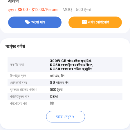
এরিয়াল
মূল্য：$8.00 - $12.00/Pieces
MOQ：500 টুকরা
ভালো দাম
এখন যোগাযোগ
পণ্যের বর্ণনা
,
300W CB কার রেডিও অ্যান্টেনা
লক্ষণীয় করা
,
RG58 কেবল ট্রাক রেডিও এরিয়াল
RG58 কেবল কার রেডিও অ্যান্টেনা
উৎপত্তি স্থল
গুয়াংডং, চীন
ডেলিভারি সময়
5-8 কাজের দিন
ন্যূনতম চাহিদার পরিমাণ
500 টুকরা
পরিচিতিমুলক নাম
OEM
পরিশোধের শর্ত
টিটি
আরো দেখুন