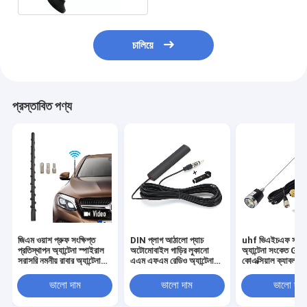
চালিয়ে
প্রস্তাবিত পণ্য
জিএম ওয়াশ প্রুফ সংক্ষিপ্ত
DIN প্লাগ আঠালো প্যাচ
uhf ভিএইচএফ সার্বজন
প্রতিস্থাপন অ্যান্টেনা স্পাইরাল
অটোমোবাইল গাড়ির লুকানো
অ্যান্টেনা সংকেত G5
সরাসরি নমনীয় রাবার অ্যান্টেনা
এএম এফএম রেডিও অ্যান্টেনা
কোএক্সিয়াল ক্যাবল
অপ্টিমাইজড এফএম / এএম
যানবাহন ট্রাক স্টেরিও রিসিভার
অ্যান্টেনা এবং ট্রাক গা
রেডিও রিসিপশন সহ
হেড ইউনিট জন্য
NMO মাউন্ট মোবাইল
ভালো দাম
ভালো দাম
ভালো দাম
ট্রান্সিভার